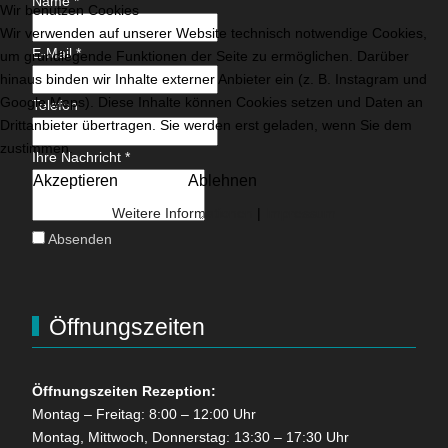
Name
*
Wir benutzen Cookies
Wir verwenden auf unserer Website technisch notwendige Cookies,
E-Mail
*
um grundlegende Funktionen der Seite zu ermöglichen. Darüber
hinaus binden wir Inhalte externer Anbieter ein (z. B. Instagram und
Google Maps). Diese Inhalte können Cookies setzen und Daten an
Telefon
Drittanbieter übertragen. Sie werden erst geladen, wenn Sie dem
zustimmen.
Ihre Nachricht
*
Akzeptieren
Ablehnen
Weitere Informationen
|
Impressum
Absenden
Öffnungszeiten
Öffnungszeiten Rezeption:
Montag – Freitag: 8:00 – 12:00 Uhr
Montag, Mittwoch, Donnerstag: 13:30 – 17:30 Uhr